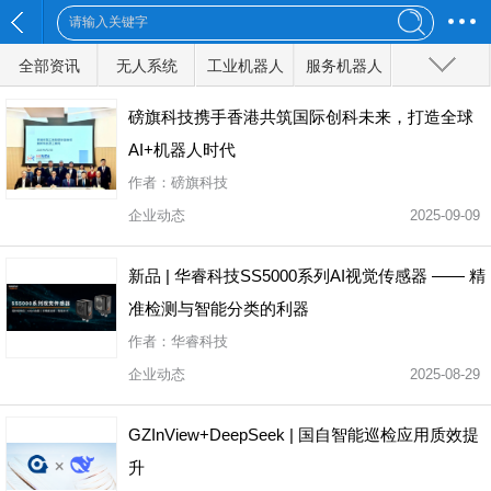
全部资讯
无人系统
工业机器人
服务机器人
特种机器人
军事机器人
无人船
无人地面车辆
无人汽车
磅旗科技携手香港共筑国际创科未来，打造全球
AI+机器人时代
无人机
人工智能
物联网
前沿技术
作者：磅旗科技
企业动态
2025-09-09
全部分类
新品 | 华睿科技SS5000系列AI视觉传感器 —— 精
准检测与智能分类的利器
作者：华睿科技
企业动态
2025-08-29
GZInView+DeepSeek | 国自智能巡检应用质效提
升