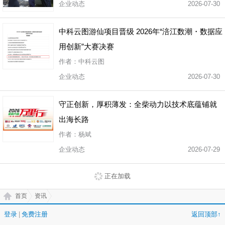
企业动态
2026-07-30
中科云图游仙项目晋级 2026年“涪江数潮・数据应
用创新”大赛决赛
作者：中科云图
企业动态
2026-07-30
守正创新，厚积薄发：全柴动力以技术底蕴铺就
出海长路
作者：杨斌
企业动态
2026-07-29
正在加载
首页
资讯
登录
|
免费注册
返回顶部↑