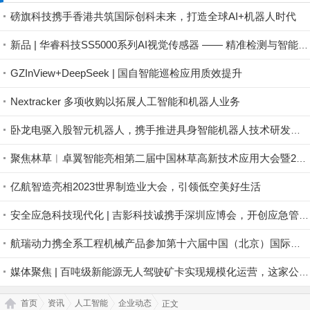
磅旗科技携手香港共筑国际创科未来，打造全球AI+机器人时代
新品 | 华睿科技SS5000系列AI视觉传感器 —— 精准检测与智能分类的利器
GZInView+DeepSeek | 国自智能巡检应用质效提升
Nextracker 多项收购以拓展人工智能和机器人业务
卧龙电驱入股智元机器人，携手推进具身智能机器人技术研发与生态建设
聚焦林草︱卓翼智能亮相第二届中国林草高新技术应用大会暨2024中国人工智能应用场景创新峰会智能林草分会
亿航智造亮相2023世界制造业大会，引领低空美好生活
安全应急科技现代化 | 吉影科技诚携手深圳应博会，开创应急管理事业新版图！！
航瑞动力携全系工程机械产品参加第十六届中国（北京）国际工程机械展
媒体聚焦 | 百吨级新能源无人驾驶矿卡实现规模化运营，这家公司打响量产突围第一枪
首页
资讯
人工智能
企业动态
正文