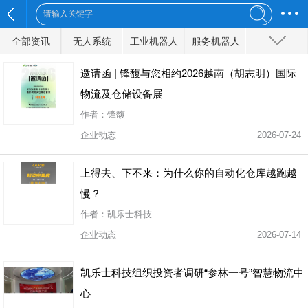
全部资讯
无人系统
工业机器人
服务机器人
特种机器人
军事机器人
无人船
无人地面车辆
无人汽车
邀请函 | 锋馥与您相约2026越南（胡志明）国际
物流及仓储设备展
无人机
人工智能
物联网
前沿技术
作者：锋馥
企业动态
2026-07-24
全部分类
上得去、下不来：为什么你的自动化仓库越跑越
慢？
作者：凯乐士科技
企业动态
2026-07-14
凯乐士科技组织投资者调研“参林一号”智慧物流中
心