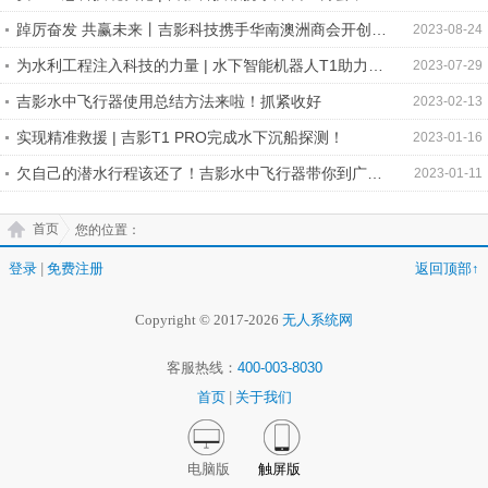
创应急管理事业新版图！！
踔厉奋发 共赢未来丨吉影科技携手华南澳洲商会开创水
2023-08-24
域无人系统智时代！
为水利工程注入科技的力量 | 水下智能机器人T1助力水
2023-07-29
井检测！！
吉影水中飞行器使用总结方法来啦！抓紧收好
2023-02-13
实现精准救援 | 吉影T1 PRO完成水下沉船探测！
2023-01-16
欠自己的潜水行程该还了！吉影水中飞行器带你到广西
2023-01-11
水底自由遨游
首页
您的位置：
登录
|
免费注册
返回顶部↑
Copyright © 2017-2026
无人系统网
客服热线：
400-003-8030
首页
|
关于我们
电脑版
触屏版