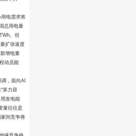
心用电需求将
美国总用电量
TWh。但
电量扩张速度
，新增电量
工程动员能
强调，面向AI
“算力容
即用发电能
变量往往是
国家间竞争将
重塑地缘竞争格