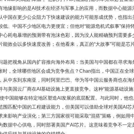
有地缘影响的是AI技术在经济与军事上的应用，而数据中心能源
认中国在更少公众阻力下快速建设的能力可能形成优势，也指出
较低、中国不少地区电力更便宜；但他对“能源危机式叙事”保持
中心耗电暴增的预测带有泡沫色彩，因为没人能精确预判需要多
片能效会以多快速度改善；在他看来，真正的“大故事”可能是芯
。
问题把视角从国内扩容推向海外布局：当美国与中国都在寻求海
扩张时，全球哪些地区会成为竞争焦点？Chan指出，中国正在全
，从中东到东南亚，同时阿里巴巴、华为等中国云服务商也在海
与美国云厂商在AI基础设施上更直接竞争。这种“能源基础设施 +
，使中国能够在特定地区塑造AI发展的底层配置。与此同时，他
范围匹配中国的工程建设能力，但美国可以借助全球对美国AI芯
求来影响产业演化；第三方国家很可能采取“混搭”策略，例如用
为数据中心供电，同时部署美国产AI芯片。这意味着竞争不一定是
为供应链与基础设施的交错耦合。