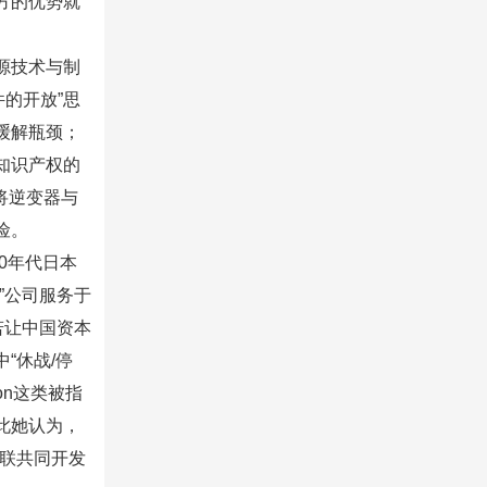
方的优势就
源技术与制
件的开放”思
缓解瓶颈；
知识产权的
将逆变器与
险。
80年代日本
”公司服务于
若让中国资本
“休战/停
on这类被指
此她认为，
苏联共同开发