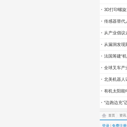
3D打印螺
传感器替代
从产业倡议
从漏洞发现
法国筹建“
全球叉车产
北美机器人
有机太阳能
“边跑边充
首页
资讯
登录
|
免费注册