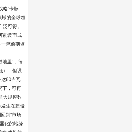
战略“卡脖
领域的全球领
广泛可得。
可能反而成
是一笔前期资
进地里”，每
低），但设
备达80吉瓦，
况下，可再
超大规模数
要发生在建设
回到“市场
武器化的地缘