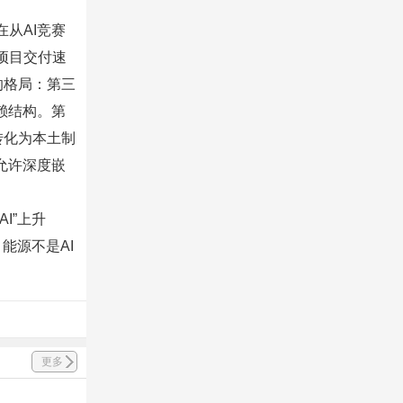
从AI竞赛
项目交付速
的格局：第三
赖结构。第
转化为本土制
允许深度嵌
I”上升
能源不是AI
更多