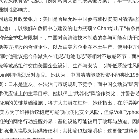
只要买家有替代选项（例如转向天然气或其他方案），单一供给
强制性影响力。
问题最具政策张力：美国是否应允许中国参与或投资美国清洁能
电池），以缓解AI数据中心建设的电力瓶颈？Chan给出了“有条
的安全护栏与限制下，中国对美清洁技术制造的参与可能有助于
括美方控股的合资企业、以及由美方企业在本土生产、使用中方
同时他建议把合作聚焦在“电芯/电池电芯”等相对不敏感环节，而
统等敏感组件交由美国企业设计、生产与安装，以降低系统性风
 Tobin则持强烈反对意见。她认为，中国清洁能源投资不能类比19
资：日本是盟友、在法治与市场规则下竞争；而中国会动员“民营
术供应链上的主导目标。她以稀土“武器化”风险作类比，并警告
相连的关键基础设施，将扩大其潜在杠杆。她还指出，在所谓美中
美方为了维持协议稳定可能倾向淡化安全风险，但像Volt Typho
相关的网络行动提醒外界：基础设施可能被用于破坏与胁迫。因
市场准入换取短期供给便利；其比喻也极端明确：这更像“邀请