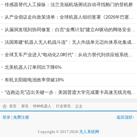
传感器替代人工操纵：法兰克福机场测试自动寻找舱门的登机桥
从产业倡议走向政策清单：全球机器人组织签署《2026年巴塞罗那宣言》
从漏洞发现到协同修复：白宫“金鹰计划”建立AI驱动的网络安全清算机制
法国筹建“机器人无人机战斗连”：无人作战单元迈向体系化集成新阶段
全球叉车产业进入“电动化2.0时代”：从动力替代到供应链系统级重构
北美机器人订单同比下降6%
有机太阳能电池效率突破18%
“边跑边充”迈出关键一步：美国普渡大学完成重卡高速无线充电验证
首页
资讯
特种机器人
行业资讯
正文
登录
|
免费注册
返回顶部↑
Copyright © 2017-2026
无人系统网