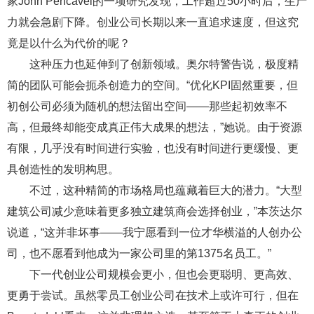
家John Pencavel的一项研究发现，工作超过50小时后，生产
力就会急剧下降。创业公司长期以来一直追求速度，但这究
竟是以什么为代价的呢？
这种压力也延伸到了创新领域。奥尔特警告说，极度精
简的团队可能会扼杀创造力的空间。“优化KPI固然重要，但
初创公司必须为随机的想法留出空间——那些起初效率不
高，但最终却能变成真正伟大成果的想法，”她说。由于资源
有限，几乎没有时间进行实验，也没有时间进行更缓慢、更
具创造性的发明构思。
不过，这种精简的市场格局也蕴藏着巨大的潜力。“大型
建筑公司减少意味着更多独立建筑商会选择创业，”本茨达尔
说道，“这并非坏事——我宁愿看到一位才华横溢的人创办公
司，也不愿看到他成为一家公司里的第1375名员工。”
下一代创业公司规模会更小，但也会更聪明、更高效、
更勇于尝试。虽然零员工创业公司在技术上或许可行，但在