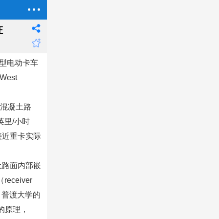
证
“重型电动卡车
est
里）混凝土路
5英里/小时
接近重卡实际
土路面内部嵌
ceiver
，普渡大学的
的原理，