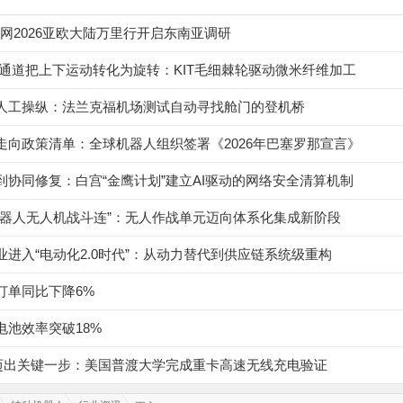
V网2026亚欧大陆万里行开启东南亚调研
旋通道把上下运动转化为旋转：KIT毛细棘轮驱动微米纤维加工
人工操纵：法兰克福机场测试自动寻找舱门的登机桥
走向政策清单：全球机器人组织签署《2026年巴塞罗那宣言》
到协同修复：白宫“金鹰计划”建立AI驱动的网络安全清算机制
机器人无人机战斗连”：无人作战单元迈向体系化集成新阶段
业进入“电动化2.0时代”：从动力替代到供应链系统级重构
订单同比下降6%
电池效率突破18%
”迈出关键一步：美国普渡大学完成重卡高速无线充电验证