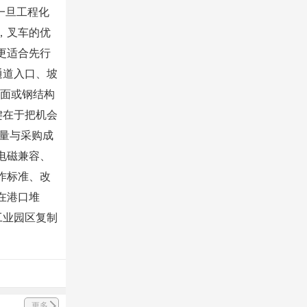
一旦工程化
，叉车的优
更适合先行
通道入口、坡
地面或钢结构
键在于把机会
重量与采购成
电磁兼容、
作标准、改
在港口堆
工业园区复制
更多