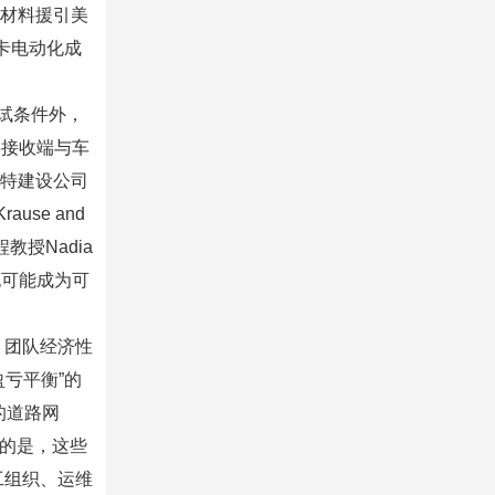
，材料援引美
卡电动化成
试条件外，
与将接收端与车
怀特建设公司
rause and
教授Nadia
也可能成为可
，团队经济性
亏平衡”的
的道路网
明的是，这些
工组织、运维