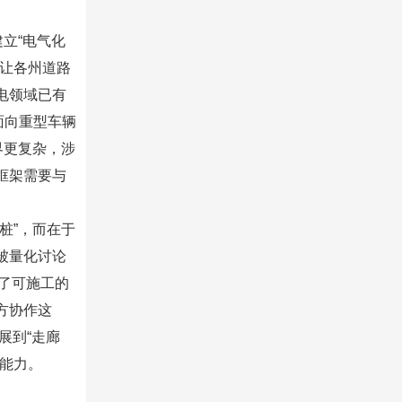
立“电气化
而让各州道路
电领域已有
/2面向重型车辆
界更复杂，涉
框架需要与
桩”，而在于
被量化讨论
出了可施工的
方协作这
展到“走廊
能力。