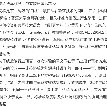
接入成本核算，仍有较长落地路径。
同样是下一阶段的“门槛”。该团队在验证技术的同时，正在推动建
业标准；普渡大学也明确指出，相关标准有望促进产业采用，进
评估投资的共同技术语言。放到更大的产业背景下，汽车无线充
学会（SAE International）的相关体系，例如SAE J2954
传输规范讨论，但“在公路高速、车辆运动中持续供能”的工程边
、互操作性、电磁环境与安全评估等系统问题，行业标准与监管
起迭代。
与干线运输行业而言，这次试验的意义不在于“马上替代现有充电
存在的设想——让公路成为能源基础设施的一部分——推进到可
阶段：明确了高速工况下的功率等级（190kW@65mph）、给
式（混凝土内嵌线圈与车载接收端集成），并把成本、标准与多
变量”拉回到同一张路线图上。接下来，这类方案能否从“示范段”扩
仍将取决于成本曲线、标准成熟度以及公路与能源系统的协同治理
观察