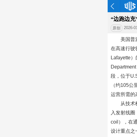
“边跑边
2026-0
原创
美国普渡
在高速行驶
Lafaye
Departme
段，位于U.S
（约105
运营所需的
从技术
入发射线圈（t
coil）
设计重点之