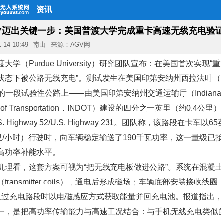
资讯
充”迈出关键一步：美国普渡大学完成重卡高速无线充电验
1-14 10:49
南山
来源：AGV网
大学（Purdue University）研究团队宣布：在美国首次实现
状态下被公路无线充电”。测试发生在美国印第安纳州西拉法叶（W
tte）的一段试验性公路上——由美国印第安纳州交通运输厅（Indiana
nt of Transportation，INDOT）建设的四分之一英里（约0.4公
. Highway 52/U.S. Highway 231。团队称，该路段在卡车以6
公里/小时）行驶时，向车辆稳定输送了190千瓦功率，这一量级已
高功率补能水平。
机理看，这套方案可视为“把无线充电板做进公路”。系统在混凝
ransmitter coils），通电后形成磁场；车辆底部安装接收线圈（re
，在通过充电路段时以电磁感应方式获取能量并回充电池。报道指出
一，是把高功率传输能力与高速工况结合：与手机无线充电类似