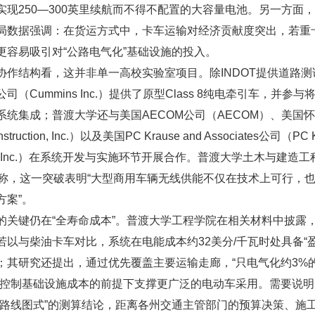
实现250—300英里续航而不得不配置的大容量电池。另一方面
局数据强调：在货运方式中，卡车运输对经济贡献度突出，若重
更容易吸引对“公路电气化”基础设施的投入。
协作结构看，这并非单一高校实验室项目。除INDOT提供道路测
司（Cummins Inc.）提供了原型Class 8纯电牵引车，并参
系统集成；普渡大学还与美国AECOM公司（AECOM）、美国
nstruction, Inc.）以及美国PC Krause and Associates公司（PC K
ates, Inc.）在系统开发与实施环节开展合作。普渡大学土木与建造工程
a评价称，这一突破表明“大型商用车辆无线供能不仅在技术上可行，
方案”。
的关键仍在“全寿命成本”。普渡大学工程学院在相关材料中披露
若以与柴油卡车对比，系统在电能成本约32美分/千瓦时处具备“盈
；其研究还提出，通过优先覆盖主要运输走廊，“只电气化约3%
在控制基础设施成本的前提下支撑更广泛的电动车采用。需要说
“路线图式”的测算结论，距离各州交通主管部门的预算决策、施