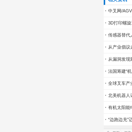
中叉网/AG
3D打印螺
传感器替代
从产业倡议
从漏洞发现
法国筹建“
全球叉车产
北美机器人
有机太阳能
“边跑边充