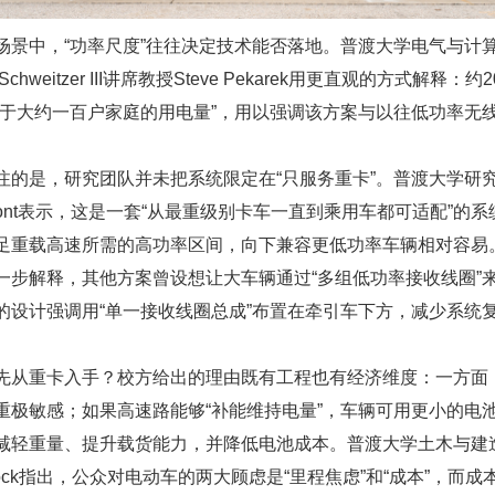
场景中，“功率尺度”往往决定技术能否落地。普渡大学电气与计
. Schweitzer III讲席教授Steve Pekarek用更直观的方式解释：
当于大约一百户家庭的用电量”，用以强调该方案与以往低功率无
注的是，研究团队并未把系统限定在“只服务重卡”。普渡大学研
Brovont表示，这是一套“从最重级别卡车一直到乘用车都可适配”的
足重载高速所需的高功率区间，向下兼容更低功率车辆相对容易
一步解释，其他方案曾设想让大车辆通过“多组低功率接收线圈”
的设计强调用“单一接收线圈总成”布置在牵引车下方，减少系统
先从重卡入手？校方给出的理由既有工程也有经济维度：一方面
重极敏感；如果高速路能够“补能维持电量”，车辆可用更小的电
减轻重量、提升载货能力，并降低电池成本。普渡大学土木与建
addock指出，公众对电动车的两大顾虑是“里程焦虑”和“成本”，而