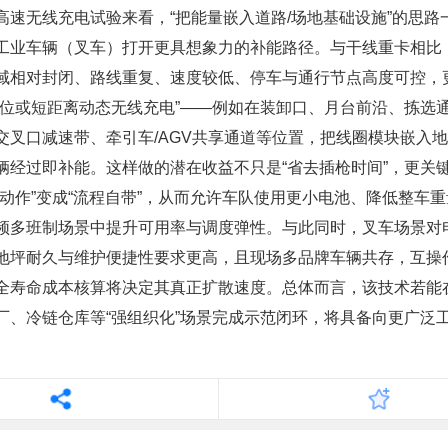
高速无线充电试验来看，“把能量嵌入道路/场地基础设施”的思路
工业车辆（叉车）打开更具想象力的补能路径。与干线重卡相比
域相对封闭、路线重复、速度较低、停车与通行节点高度可控，
点位或短距离动态无线充电”——例如在装卸口、月台前沿、拣选
交叉口减速带、牵引车/AGV共享通道等位置，把线圈模块嵌入
辆经过即补能。这样做的潜在收益不只是“省去插枪时间”，更关
为动作”变成“流程自带”，从而允许车队使用更小电池、降低整车
频多班制场景中提升可用率与调度弹性。与此同时，叉车场景对
地坪耐久与维护便捷性要求更高，且现场多品牌车辆共存，互操
全寿命成本核算将决定其真正扩散速度。总体而言，该技术若能
厂、冷链仓库等“强组织化”场景完成示范闭环，将具备向更广泛
。