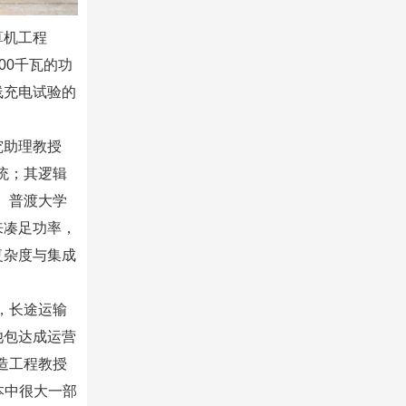
算机工程
约200千瓦的功
线充电试验的
究助理教授
系统；其逻辑
。普渡大学
来凑足功率，
复杂度与集成
，长途运输
池包达成运营
造工程教授
成本中很大一部