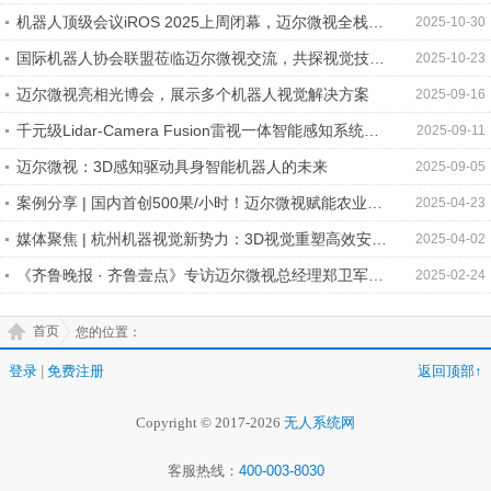
赋能具身智能跃迁
机器人顶级会议iROS 2025上周闭幕，迈尔微视全栈机
2025-10-30
器人视觉方案引关注
国际机器人协会联盟莅临迈尔微视交流，共探视觉技术
2025-10-23
融合新机遇
迈尔微视亮相光博会，展示多个机器人视觉解决方案
2025-09-16
千元级Lidar-Camera Fusion雷视一体智能感知系统助
2025-09-11
力割草机器人进入「全场景智能」
迈尔微视：3D感知驱动具身智能机器人的未来
2025-09-05
案例分享 | 国内首创500果/小时！迈尔微视赋能农业机
2025-04-23
器人自动化采摘
媒体聚焦 | 杭州机器视觉新势力：3D视觉重塑高效安全
2025-04-02
的物流仓储环境
《齐鲁晚报 · 齐鲁壹点》专访迈尔微视总经理郑卫军：
2025-02-24
给机器人装上了“眼睛”
首页
您的位置：
登录
|
免费注册
返回顶部↑
Copyright © 2017-2026
无人系统网
客服热线：
400-003-8030