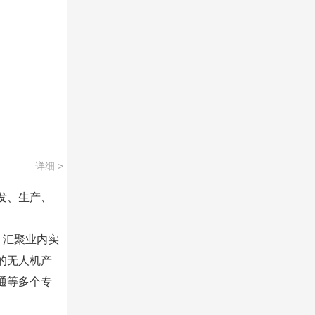
详细 >
发、生产、
，汇聚业内实
的无人机产
通等多个专