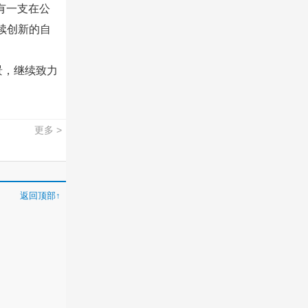
有一支在公
续创新的自
景，继续致力
更多 >
返回顶部↑