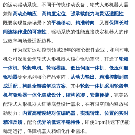
的运动驱动系统。不同于传统移动设备，轮式人形机器人需
兼顾
高动态响应
、
高精度定位
、
强承载能力与灵活适配性
，
既要实现复杂场景下的
平稳移动
、
精准转向
，又要
保障长时
间连续作业的可靠性
，驱动系统的性能直接决定机器人的作
业效率与场景适配边界。
作为深耕运动控制领域26年的核心部件企业，和利时电
机公司深度聚焦轮式人形机器人核心驱动需求，打造了
轮毂
一体机
、
轮毂电机
、
轮驱模组
、
低压伺服一体机
、
低压伺服
驱动器
等全系列核心产品矩阵，
从动力输出、精准控制到集
成适配，构建全链路解决方案
。其中
轮毂一体机采用轮毂电
机与驱动器一体化集成设计，结构紧凑，安装便捷
，完美适
配轮式人形机器人纤薄底盘设计需求，在有限空间内释放强
劲动力；
内置高精度绝对值编码器
，
实现转速、位置的实时
精准反馈
，配合
优异的低速平稳特性
，即使1rpm转速下仍能
稳定运行，保障机器人精细化作业需求。