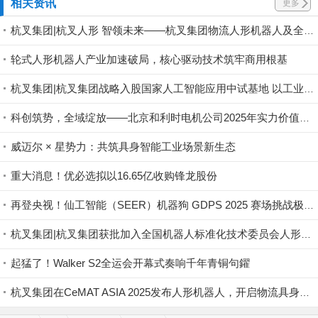
相关资讯
更多
杭叉集团|杭叉人形 智领未来——杭叉集团物流人形机器人及全产业链创新成果重磅亮相2026工程机械行业科技节
轮式人形机器人产业加速破局，核心驱动技术筑牢商用根基
杭叉集团|杭叉集团战略入股国家人工智能应用中试基地 以工业底蕴赋能具身智能新生态
科创筑势，全域绽放——北京和利时电机公司2025年实力价值图鉴
威迈尔 × 星势力：共筑具身智能工业场景新生态
重大消息！优必选拟以16.65亿收购锋龙股份
再登央视！仙工智能（SEER）机器狗 GDPS 2025 赛场挑战极限救援
杭叉集团|杭叉集团获批加入全国机器人标准化技术委员会人形机器人标准工作组
起猛了！Walker S2全运会开幕式奏响千年青铜句鑃
杭叉集团在CeMAT ASIA 2025发布人形机器人，开启物流具身智能新时代