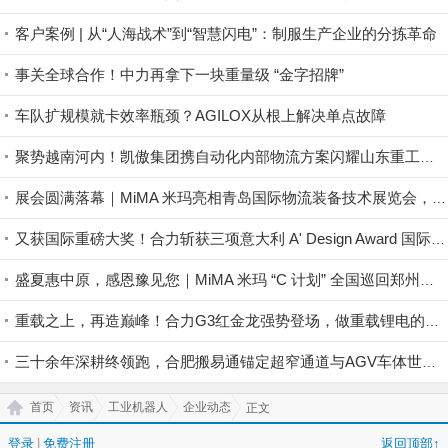
客户案例 | 从“人海战术”到“智慧闪电”：制服生产企业的分拣革命
事关全球合作！中力再拿下一块重量级 “金字招牌”
车队扩规模就卡效率瓶颈？AGILOX从根上解决单点故障
聚势越南河内！凯傲集团携自动化内部物流方案闪耀山东重工全球合作伙伴大会暨绿色智能产品展示会
展会圆满落幕｜MiMA 米玛亮相青岛国际物流装备技术展览会，现场交付彰显中国超窄通道叉车销量榜首实力！
又获国际重磅大奖！合力斩获三项意大利 A' Design Award 国际设计奖项
盛夏惠中原，感恩豫见您｜MiMA 米玛 “C 计划” 全国巡回郑州站圆满收官，共筑高密度仓储生态！
重载之上，再造巅峰！合力G3红金龙强势登场，做重载锂电的＂破局者＂
三十余年深耕终领跑，合肥搬易通锚定超窄通道与AGV车体世界一流品牌
首页
资讯
工业机器人
企业动态
正文
登录
|
免费注册
返回顶部↑