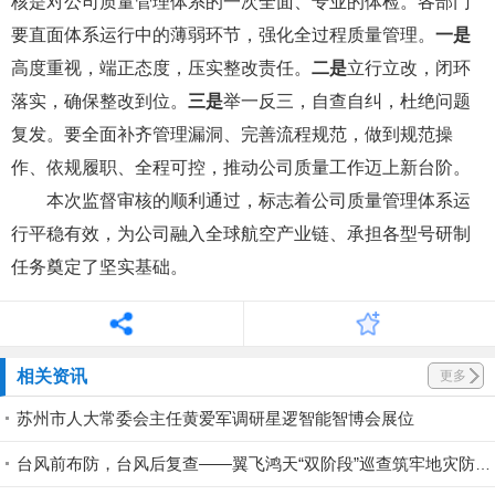
核是对公司质量管理体系的一次全面、专业的体检。各部门
要直面体系运行中的薄弱环节，强化全过程质量管理。
一是
高度重视，端正态度，压实整改责任。
二是
立行立改，闭环
落实，确保整改到位。
三是
举一反三，自查自纠，杜绝问题
复发。要全面补齐管理漏洞、完善流程规范，做到规范操
作、依规履职、全程可控，推动公司质量工作迈上新台阶。
本次监督审核的顺利通过，标志着公司质量管理体系运
行平稳有效，为公司融入全球航空产业链、承担各型号研制
任务奠定了坚实基础。
相关资讯
更多
苏州市人大常委会主任黄爱军调研星逻智能智博会展位
台风前布防，台风后复查——翼飞鸿天“双阶段”巡查筑牢地灾防线