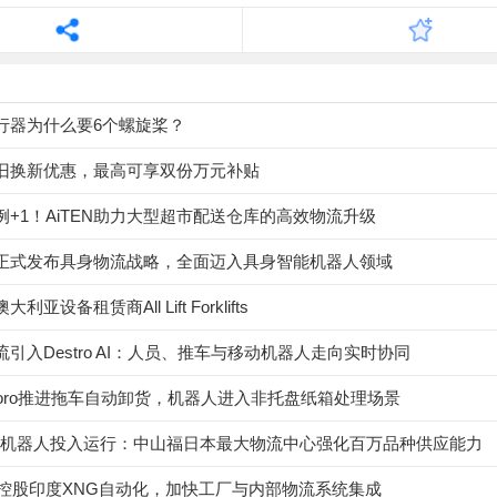
行器为什么要6个螺旋桨？
旧换新优惠，最高可享双份万元补贴
例+1！AiTEN助力大型超市配送仓库的高效物流升级
正式发布具身物流战略，全面迈入具身智能机器人领域
亚设备租赁商All Lift Forklifts
引入Destro AI：人员、推车与移动机器人走向实时协同
toro推进拖车自动卸货，机器人进入非托盘纸箱处理场景
ypod机器人投入运行：中山福日本最大物流中心强化百万品种供应能力
器人控股印度XNG自动化，加快工厂与内部物流系统集成