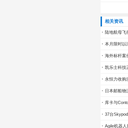
相关资讯
陆地航母飞
本月限时以
海外标杆案
凯乐士科技
永恒力收购澳大利
日本邮船物流
库卡与Con
37台Sk
Agile机