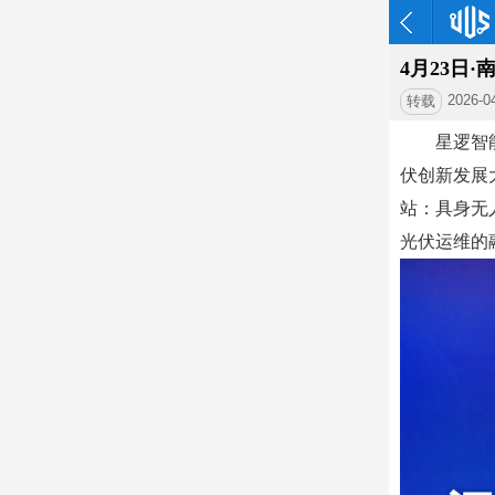
4月23日
2026-0
转载
星逻智
伏创新发展大
站：具身无
光伏运维的