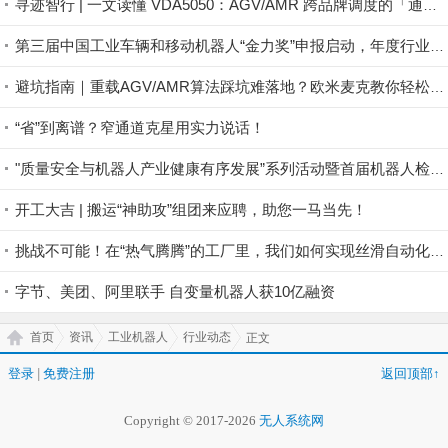
寻迹智行 | 一文读懂 VDA5050：AGV/AMR 跨品牌调度的「通用语言」
第三届中国工业车辆和移动机器人“金力奖”申报启动，年度行业盛典六月羊城揭晓
避坑指南｜重载AGV/AMR算法踩坑难落地？欧米麦克教你轻松避坑
“省”到离谱？窄通道克星用实力说话！
"质量安全与机器人产业健康有序发展”系列活动暨首届机器人检验检测与标准认证研究大会在福州举行
开工大吉 | 搬运“神助攻”组团来应聘，助您一马当先！
挑战不可能！在“热气腾腾”的工厂里，我们如何实现丝滑自动化？
字节、美团、阿里联手 自变量机器人获10亿融资
首页
资讯
工业机器人
行业动态
正文
登录
|
免费注册
返回顶部↑
Copyright © 2017-2026
无人系统网