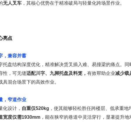
的
无人叉车
，其核心优势在于精准破局与轻量化跨场景作业。
一
心亮点
字，兼容并蓄
字托盘结构深度优化，精准解决货叉插入难、易撞梁的痛点。同
容性，可无缝
适配川字、九脚托盘及料笼，
有效帮助企业
减少载
载具混合场景下的高效作业。
量，窄道作业
量化设计，
自重仅520kg
，使其能够轻松胜任跨楼层、低承重地
道宽度仅需1930mm
，能在狭窄的巷道中灵活穿行，显著提升地