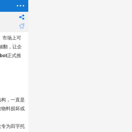
。市场上可
倾翻，让企
bot
正式推
结构，一直是
致物料损坏或
款专为田字托