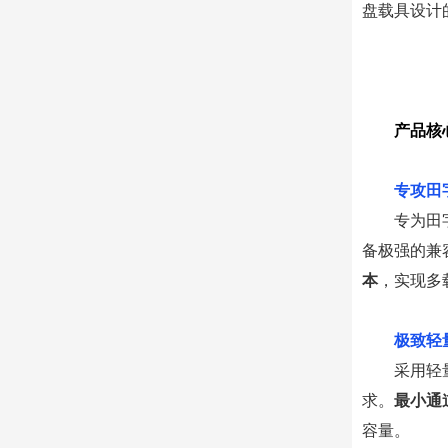
盘载具设计
产品核
0
1
专攻田
专为田
备极强的兼
本
，实现多
0
2
极致轻
采用轻
求。
最小通
容量。