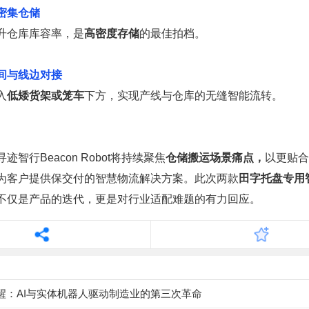
密集仓储
升仓库库容率，是
高密度存储
的最佳拍档。
间与线边对接
入
低矮货架或笼车
下方，实现产线与仓库的无缝智能流转。
迹智行Beacon Robot将持续聚焦
仓储搬运场景痛点，
以更贴合
为客户提供保交付的智慧物流解决方案。此次两款
田字托盘专用
不仅是产品的迭代，更是对行业适配难题的有力回应。
醒：AI与实体机器人驱动制造业的第三次革命