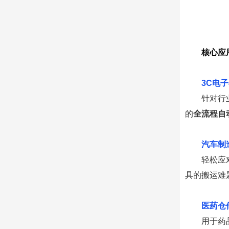
核心应
0
1
3C电
针对行
的
全流程自
0
2
汽车制
轻松应
具的搬运难
0
3
医药仓
用于药