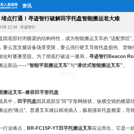
资讯
｜堵点打通！寻迹智行破解田字托盘智能搬运老大难
4-09 12:34
寻迹智行
盘因底部封闭横梁的结构特性，成为智能搬运叉车的 “适配禁区”
，要么宽支腿设备场景受限，要么强行硬叉导致托盘损伤、货物
能化时屡屡受阻。为了彻底打破这一僵局，
寻迹智行Beacon Ro
搬运新品——
“智能平面搬运叉车”
与
“潜伏式智能搬运叉车”
。
PART
1
面搬运叉车--兼容田字形托盘
载具中，
田字托盘
因其底部呈“田”字形网格状、纵横交错的横梁
搬运的“痛点”。普通叉车难以精准插入，极易撞坏托盘横梁，导
一行业痛点，
BR-FC15P-YT田字托搬运叉车
应运而生。它是一