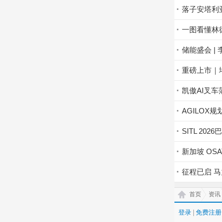
落子安塔利
一图看懂林
储能盛会 |
重磅上市｜
凯傲AI叉
AGILO
SITL 2
新加坡 OSAT
征程已启 马
首页
资讯
登录
|
免费注册