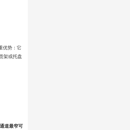
重优势：它
货架或托盘
通道
最窄可