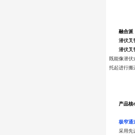
融合派
潜伏叉
潜伏叉智
既能像潜伏
托起进行搬
产品核
0
1
极窄通
采用先