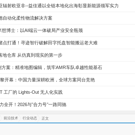
亚辐射欧亚非--益佳通以全链本地化出海彰显新能源领军实力
德自动化柔性物流解决方案
 李想博士：以AI端云一体破局产业安全瓶颈
堵点打通！寻迹智行破解田字托盘智能搬运老大难
车落地仓库 从仿真到现实的第一步
X规划方案：精准地图编辑，筑牢AMR车队卓越性能基石
026巴黎开幕：中国力量深耕欧洲，全球方案同台竞艳
 工厂的 Lights-Out 无人化实践
力全开！2026与"合力号"一路同驰
前沿技术
行业动态
正文