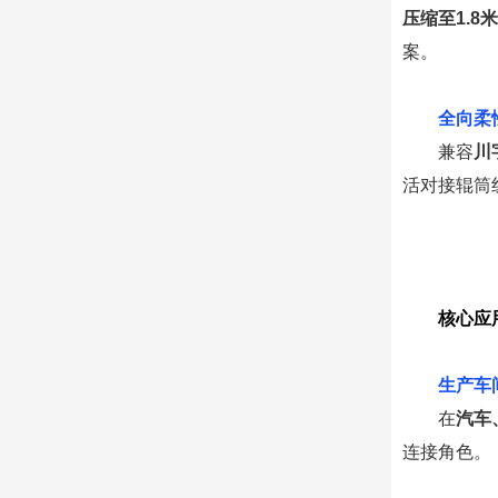
压缩至1.8米
案。
0
2
全向柔
兼容
川
活对接辊筒
核心应
0
1
生产车
在
汽车
连接角色。
0
2