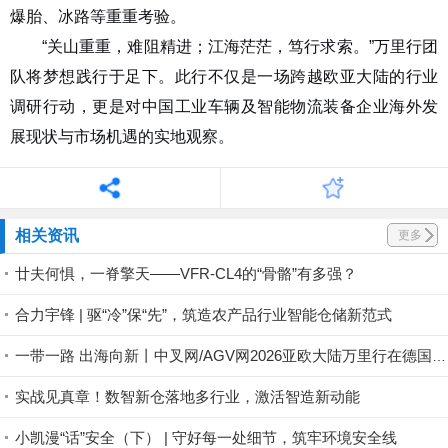
爆胎、冰路等重重考验。
“关山重重，难阻精进；江海茫茫，笃行求索。”万里行团
队将梦想践行于足下。此行不仅是一场跨越欧亚大陆的行业
调研行动，更是对中国工业车辆及智能物流装备企业海外发
展现状与市场机遇的实地观察。
相关资讯
更多
廿夫何惧，一脊擎天——VFR-CL4的“骨骼”有多强？
合力宇锋 | 驱“冷”保“先”，筑造农产品行业智能仓储新范式
一带一路 出海向新丨中叉网/AGV网2026亚欧大陆万里行在德国LogiMAT 2026正式启航
实战见真章！数智新仓落地多行业，激活智造新动能
小凯漫“话”安全（下） | 守好每一处细节，筑牢环境安全线