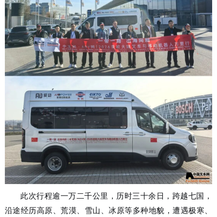
此次行程逾一万二千公里，历时三十余日，跨越七国，
沿途经历高原、荒漠、雪山、冰原等多种地貌，遭遇极寒、