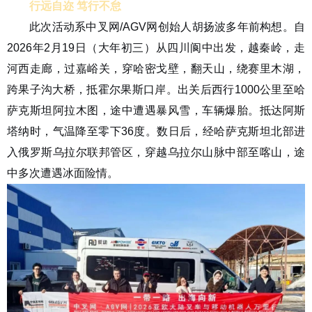
行远自迩 笃行不怠
此次活动系中叉网/AGV网创始人胡扬波多年前构想。自
2026年2月19日（大年初三）从四川阆中出发，越秦岭，走
河西走廊，过嘉峪关，穿哈密戈壁，翻天山，绕赛里木湖，
跨果子沟大桥，抵霍尔果斯口岸。出关后西行1000公里至哈
萨克斯坦阿拉木图，途中遭遇暴风雪，车辆爆胎。抵达阿斯
塔纳时，气温降至零下36度。数日后，经哈萨克斯坦北部进
入俄罗斯乌拉尔联邦管区，穿越乌拉尔山脉中部至喀山，途
中多次遭遇冰面险情。