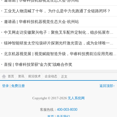
邀请函 | 华睿科技机器视觉生态大会·苏州站
工业无人物流喊了十年， 为什么是中力先跑通了全链路闭环？
邀请函 | 华睿科技机器视觉生态大会·杭州站
中叉网走访安徽聚兴电子：聚焦叉车配件定制化，稳步拓展市场版图
镭神智能研发太空垃圾碎片探测光纤激光雷达，成为全球唯一航天激光雷达商业公司
北京机器视觉展 | 视觉赋能智造升级，华睿科技携前沿应用亮相北京
喜报 | 华睿科技荣获“金力奖”战略合作奖
首页
资讯
前沿技术
企业动态
正文
登录
|
免费注册
返回顶部↑
Copyright © 2017-2026
无人系统网
客服热线：
400-003-8030
首页
|
关于我们