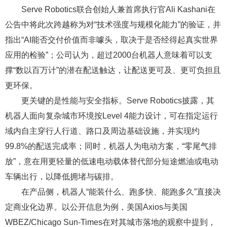
Serve Robotics联合创始人兼首席执行官Ali Kashani在
公告中将此次跨越称为对“技术强度与规模化能力”的验证，并
指出“AI能否交付价值而非噱头，取决于是否经得起真实世界
应用的检验”；公司认为，超过2000台机器人意味着可以支
撑“数以百万计”的潜在配送触达，让配送更可及、更可负担且
更环保。
更关键的是性能与安全指标。Serve Robotics披露，其
机器人面向复杂城市环境按Level 4能力设计，可在指定运行
域内自主穿行人行道、路口及周边基础设施，并实现约
99.8%的配送完成率；同时，机器人为电动方案，“零尾气排
放”，意在用更轻量的低速电动载体替代部分短途燃油或电动
车辆出行，以降低拥堵与碳排。
在产品侧，机器人“能装什么、跑多快、能跑多久”直接决
定商业化边界。以公开信息为例，美国Axios与美国
WBEZ/Chicago Sun-Times在对其城市落地的观察中提到，