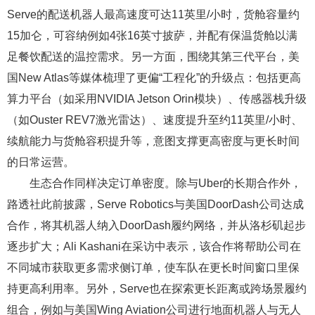
Serve的配送机器人最高速度可达11英里/小时，货舱容量约
15加仑，可容纳例如4张16英寸披萨，并配有保温货舱以满
足餐饮配送的温控需求。另一方面，围绕其第三代平台，美
国New Atlas等媒体梳理了更偏“工程化”的升级点：包括更高
算力平台（如采用NVIDIA Jetson Orin模块）、传感器栈升级
（如Ouster REV7激光雷达）、速度提升至约11英里/小时、
续航能力与货舱容积提升等，意图支撑更高密度与更长时间
的日常运营。
生态合作同样决定订单密度。除与Uber的长期合作外，
路透社此前披露，Serve Robotics与美国DoorDash公司达成
合作，将其机器人纳入DoorDash履约网络，并从洛杉矶起步
逐步扩大；Ali Kashani在采访中表示，该合作将帮助公司在
不同城市获取更多需求侧订单，使车队在更长时间窗口里保
持更高利用率。另外，Serve也在探索更长距离或跨场景履约
组合，例如与美国Wing Aviation公司进行地面机器人与无人