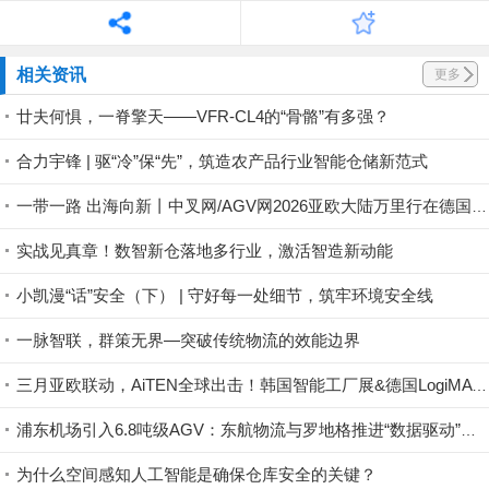
相关资讯
更多
廿夫何惧，一脊擎天——VFR-CL4的“骨骼”有多强？
合力宇锋 | 驱“冷”保“先”，筑造农产品行业智能仓储新范式
一带一路 出海向新丨中叉网/AGV网2026亚欧大陆万里行在德国LogiMAT 2026正式启航
实战见真章！数智新仓落地多行业，激活智造新动能
小凯漫“话”安全（下） | 守好每一处细节，筑牢环境安全线
一脉智联，群策无界—突破传统物流的效能边界
三月亚欧联动，AiTEN全球出击！韩国智能工厂展&德国LogiMAT，我们来了！
浦东机场引入6.8吨级AGV：东航物流与罗地格推进“数据驱动”智慧货运枢纽
为什么空间感知人工智能是确保仓库安全的关键？