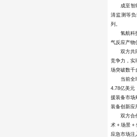
成至智
清监测等负
列。
氢航科
气反应产物
双方共
竞争力，
实
场突破数千
当前全
4.78亿美
援装备市场
装备创新应用
双方合
术 + 场景
应急市场注