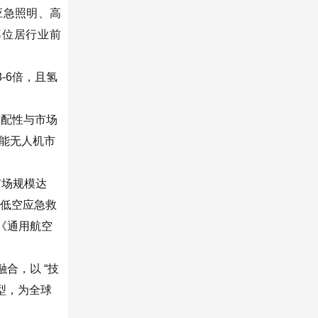
应急照明、高
率位居行业前
3-
6
倍，且氢
。
适配性与市场
氢能无人机市
市场规模达
年低空应急救
《通用航空
融合，以 “技
转型，为全球