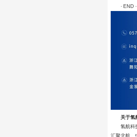
· END ·
关于氢
氢航科
汇聚北航、