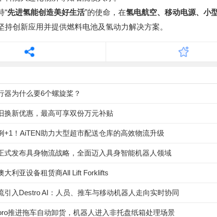
持“
先进氢能创造美好生活
”的使命，在
氢电航空、移动电源、小
坚持创新应用并提供燃料电池及氢动力解决方案。
行器为什么要6个螺旋桨？
旧换新优惠，最高可享双份万元补贴
例+1！AiTEN助力大型超市配送仓库的高效物流升级
正式发布具身物流战略，全面迈入具身智能机器人领域
亚设备租赁商All Lift Forklifts
引入Destro AI：人员、推车与移动机器人走向实时协同
toro推进拖车自动卸货，机器人进入非托盘纸箱处理场景