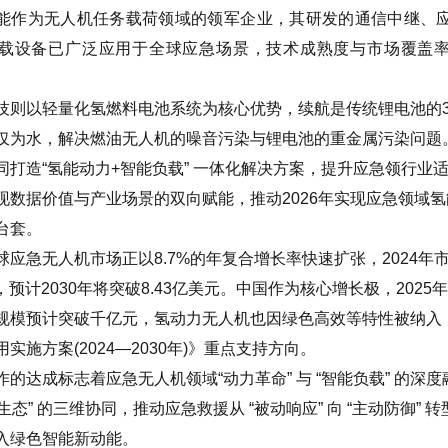
能作为无人机任务载荷领域的领军企业，其研发的通信中继、
载设备已广泛应用于全球应急场景，技术成熟度与市场覆盖
技则以轻量化氢燃料电池系统为核心优势，
续航
是传统锂电池的
仅为水，解决燃油无人机的噪音污染与锂电池的重金属污染问题
同
打造
“氢能动力+智能负载” 一体化解决方案
，提升应急领行业
现数据价值与产业场景的双向赋能，推动
2026年实现应急领域
台套。
球应急无人机市场正以
8.7%的年复合增长率快速扩
张，
2024年
元，预计2030年将突破8.43亿美元。中国作为核心增长极，2025
规模预计突破千亿元，氢动力无人机也因绿色高效等特性被纳入
实施方案(2024—2030年)》重点支持方向。
作的达成
标志着应急无人机领域
“动力革命” 与 “智能
负载
” 的深度
 + 生态” 的三维协同，推动应急救援从 “被动响应” 向 “主动防御” 
入绿色智能新动能。