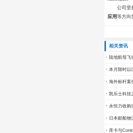
公司坚
应用
等方向
相关资讯
陆地航母飞
本月限时以
海外标杆案
凯乐士科技
永恒力收购澳大利
日本邮船物流
库卡与Con