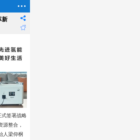
革新
正式签署战略
资源整合，
始人梁仰㭎