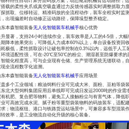
结合物料特性自动计算分层码放方案，动态规划机械臂运动路径；
臂搭载的柔性夹爪或真空吸盘通过力反馈传感器实时调整抓取力
下探抓取、位移转运、精准码放的全流程动作，装车全程实时监
态，出现偏差时自动修正运动路径，保障垛型整齐稳定。
山东本森智能装备
无人化智能装车机械手
核心优势
升显著，支持24小时连续作业，装车效率是人工的4-5倍，大
期降本效果突出，可降低人力成本60%以上，单台设备投资回收期约
耗极低，柔性抓取设计让破包率控制在0.3%以内，远低于人工装
环境适配性强，可在-20℃至50℃的粉尘、潮湿甚至防爆要求的
；智能化程度高，可与企业现有仓储、生产管理系统无缝联动，
实现全流程数字化追溯。
山东本森智能装备
无人化智能装车机械手
应用场景
覆盖多个工业领域：粮油饲料行业可完成大米、面粉、豆粕等袋
东北大型饲料集团应用后单线即可完成日发运2000吨的作业需
配有机肥、复合肥等物料，避免工人接触粉尘与有害气体，降低
行业可高效完成水泥、腻子粉等重型袋装物料的码放装车，适配
需求；物流枢纽、港口与铁路货运站场景中，可兼容多车型混装
周转效率，是工业物流自动化升级的核心装备。