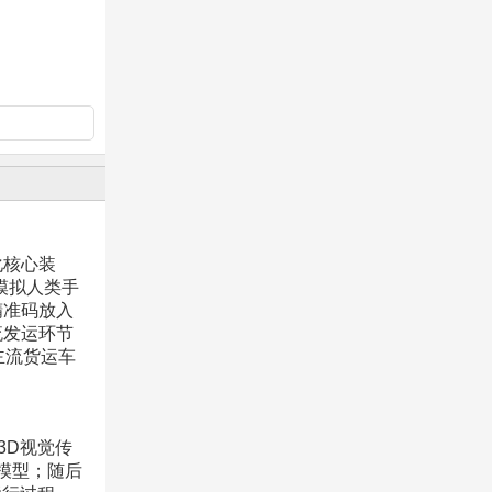
化核心装
模拟人类手
精准码放入
流发运环节
主流货运车
3D视觉传
模型；随后