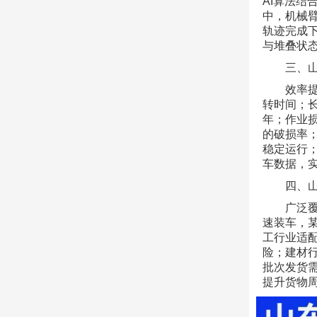
AI算法
中，机械
轨迹完成
与堆叠状
三、
效率提
转时间；长
年；作业损
的破损率；
稳定运行
车数据，
四、
广泛
速装车，某
工行业适
险；建材
批次发货
提升货物