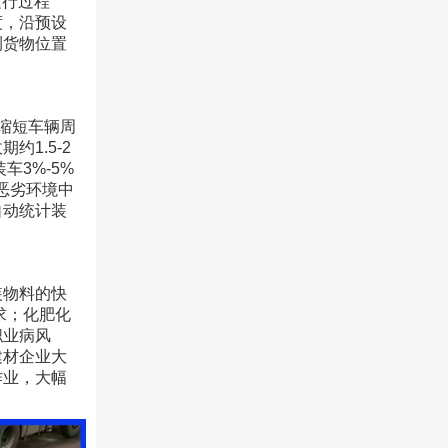
运行过程
度，沿预设
测货物位置
幅缩短车辆周
1.5-2
车3%-5%
恶劣环境中
自动统计装
装物料的快
求；化肥化
职业病风
建材企业大
作业，大幅