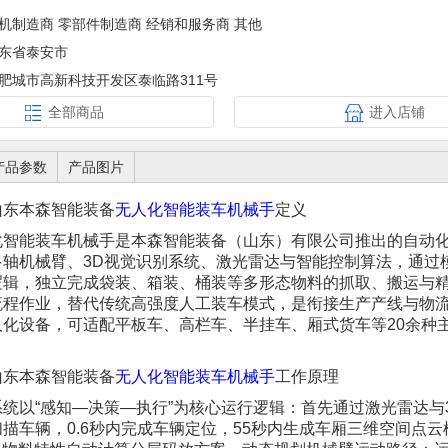
机制造商 零部件制造商 经销和服务商 其他
东省泰安市
肥城市高新科技开发区泰临路311号
全部商品
进入店铺
产品参数
产品图片
山东本森智能装备
无人化智能装车机械手
定义
化智能装车机械手是本森智能装备（山东）有限公司推出的自动
多轴机械臂、3D视觉识别系统、激光雷达与智能控制算法，通过
逻辑，独立完成袋装、箱装、桶装等多形态物料的抓取、搬运与
流程作业，替代传统高强度人工装车模式，是衔接生产产线与物
人化设备，可适配平板车、高栏车、半挂车、厢式货车等20余种
山东本森智能装备
无人化智能装车机械手
工作原理
系统以“感知—决策—执行”为核心运行逻辑：首先通过激光雷达与
描车辆，0.6秒内完成车辆定位，55秒内生成车厢三维空间点云