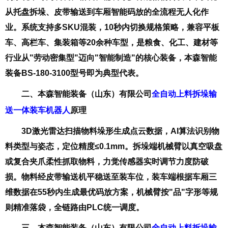
从托盘拆垛、皮带输送到车厢智能码放的全流程无人化作
业。系统支持多SKU混装，10秒内切换规格策略，兼容平板
车、高栏车、集装箱等20余种车型，是粮食、化工、建材等
行业从"劳动密集型"迈向"智能制造"的核心装备，本森智能
装备BS-180-3100型号即为典型代表。
二、
本森智能装备（山东）有限公司
全自动上料拆垛输
送一体装车机器人
原理
3D激光雷达扫描物料垛形生成点云数据，AI算法识别物
料类型与姿态，定位精度≤0.1mm。拆垛端机械臂以真空吸盘
或复合夹爪柔性抓取物料，力觉传感器实时调节力度防破
损。物料经皮带输送机平稳送至装车位，装车端根据车厢三
维数据在55秒内生成最优码放方案，机械臂按"品"字形等规
则精准落袋，全链路由PLC统一调度。
三、
本森智能装备（山东）有限公司
全自动上料拆垛输