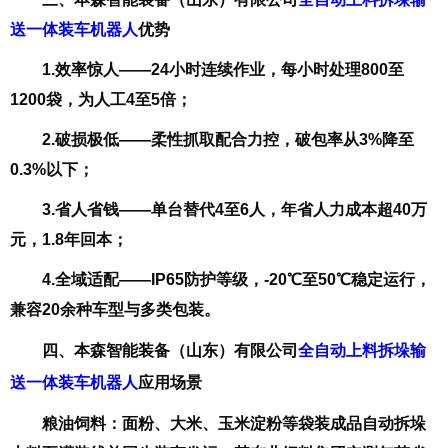
送一体装车机器人
优势
1.
效率惊人——24小时连续作业，每小时处理800至
1200袋，为人工4至5倍；
2.
破损极低——柔性抓取配合力控，破包率从3%降至
0.3%以下；
3.
省人省钱——单台替代4至6人，年省人力成本超40万
元，1.8年回本；
4.
全域适配——IP65防护等级，-20℃至50℃稳定运行，
兼容20余种车型与多类包装。
四
、
本森智能装备（山东）有限公司
全自动上料拆垛输
送一体装车机器人
应用场景
粮油饲料
：面粉、大米、玉米淀粉等袋装成品自动拆垛