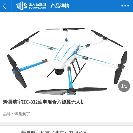
产品详情
1
/1
蜂巢航宇HC-332油电混合六旋翼无人机
品牌：蜂巢航宇
蜂巢航宇科技（北京）有限公司