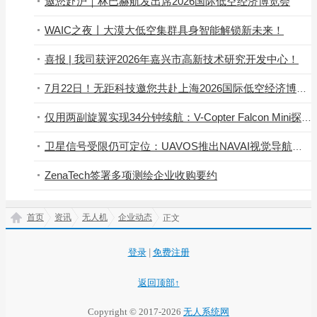
邀您赴沪｜林巴赫航发出席2026国际低空经济博览会
WAIC之夜丨大漠大低空集群具身智能解锁新未来！
喜报 | 我司获评2026年嘉兴市高新技术研究开发中心！
7月22日！无距科技邀您共赴上海2026国际低空经济博览会
仅用两副旋翼实现34分钟续航：V-Copter Falcon Mini探索双旋翼无人机路线
卫星信号受限仍可定位：UAVOS推出NAVAI视觉导航模块
ZenaTech签署多项测绘企业收购要约
首页
资讯
无人机
企业动态
正文
登录
|
免费注册
返回顶部↑
Copyright © 2017-2026
无人系统网