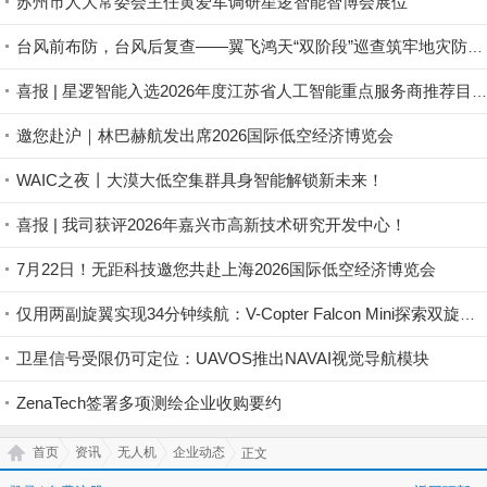
苏州市人大常委会主任黄爱军调研星逻智能智博会展位
台风前布防，台风后复查——翼飞鸿天“双阶段”巡查筑牢地灾防线
喜报 | 星逻智能入选2026年度江苏省人工智能重点服务商推荐目录名单
邀您赴沪｜林巴赫航发出席2026国际低空经济博览会
WAIC之夜丨大漠大低空集群具身智能解锁新未来！
喜报 | 我司获评2026年嘉兴市高新技术研究开发中心！
7月22日！无距科技邀您共赴上海2026国际低空经济博览会
仅用两副旋翼实现34分钟续航：V-Copter Falcon Mini探索双旋翼无人机路线
卫星信号受限仍可定位：UAVOS推出NAVAI视觉导航模块
ZenaTech签署多项测绘企业收购要约
首页
资讯
无人机
企业动态
正文