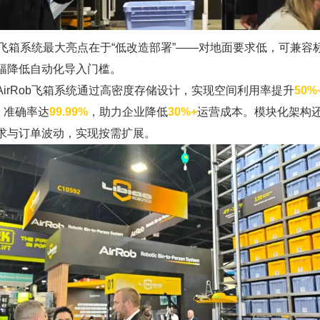
Rob飞箱系统最大亮点在于“低改造部署”——对地面要求低，可兼容
幅降低自动化导入门槛。
AirRob飞箱系统通过高密度存储设计，实现空间利用率提升
50%
，准确率达
99.99%
，助力企业降低
30%+
运营成本。模块化架构
求与订单波动，实现按需扩展。