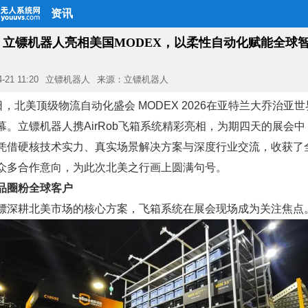
资讯
｜立镖机器人亮相美国MODEX，以柔性自动化赋能全球
4-21 11:20
立镖机器人
来源：立镖机器人
6日，北美顶级物流自动化盛会
MODEX 2026
在亚特兰大乔治亚世
幕。
立镖机器人
携
AirRob
飞箱系统精彩亮相，为期四天的展会中
凭借硬核技术实力、真实场景解决方案与深度行业交流，收获了
众多合作意向，为此次北美之行画上圆满句号。
品圈粉全球客户
镖深耕北美市场的核心方案，飞箱系统在展会现场成为关注焦点