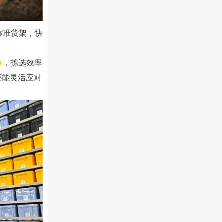
标准货架，快
+
，拣选效率
还能灵活应对