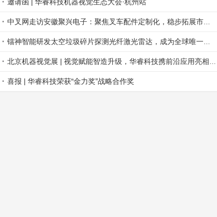
邀请函 | 华睿科技机器视觉生态大会·杭州站
中叉网走访安徽聚兴电子：聚焦叉车配件定制化，稳步拓展市场版图
镭神智能研发太空垃圾碎片探测光纤激光雷达，成为全球唯一航天激光雷达商业公司
北京机器视觉展 | 视觉赋能智造升级，华睿科技携前沿应用亮相北京
喜报 | 华睿科技荣获“金力奖”战略合作奖
首页
资讯
前沿技术
企业动态
正文
登录
|
免费注册
返回顶部↑
Copyright © 2017-2026
无人系统网
客服热线：
400-003-8030
首页
|
关于我们
电脑版
触屏版