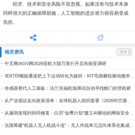
经济、技术和安全风险不容忽视。如果没有与技术本身
同样强大的正确保障措施，人工智能的进步潜力很容易变成
负担。
相关资讯
更多
中叉网/AGV网2026亚欧大陆万里行开启东南亚调研
3D打印螺旋通道把上下运动转化为旋转：KIT毛细棘轮驱动微米纤维加工
传感器替代人工操纵：法兰克福机场测试自动寻找舱门的登机桥
从产业倡议走向政策清单：全球机器人组织签署《2026年巴塞罗那宣言》
从漏洞发现到协同修复：白宫“金鹰计划”建立AI驱动的网络安全清算机制
法国筹建“机器人无人机战斗连”：无人作战单元迈向体系化集成新阶段