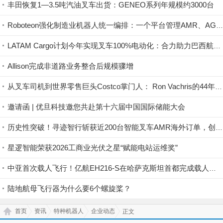
丰田恢复1—3.5吨汽油叉车出货：GENEO系列年规模约3000台
Roboteon强化制造业机器人统一编排：一个平台管理AMR、AGV与自动叉车
LATAM Cargo计划今年实现叉车100%电动化：合力助力巴西航空货运场站绿色能源替换
Allison完成非道路业务整合后规模骤增
从叉车司机到世界零售巨头Costco掌门人： Ron Vachris的44年职业之路
邀请函 | 优旦科技邀您共赴第十六届中国国际储能大会
历史性突破！寻迹智行斩获近200台智能叉车AMR海外订单，创该国最大叉车进口纪录！
星逻智能荣获2026工商业光伏之星“赋能电站运维奖”
中亚首次载人飞行！亿航EH216-S在哈萨克斯坦首都完成载人首飞
陆地航母飞行器为什么要6个螺旋桨？
首页
资讯
特种机器人
企业动态
正文